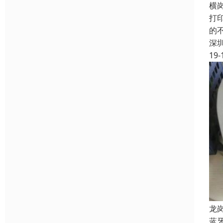
横
打
的
深
19-
龙
蓝