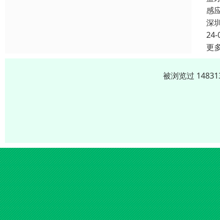
感
深
24-
更
被浏览过 1483