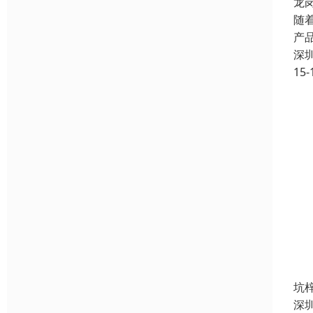
龙
随
产
深
15-
坑
深