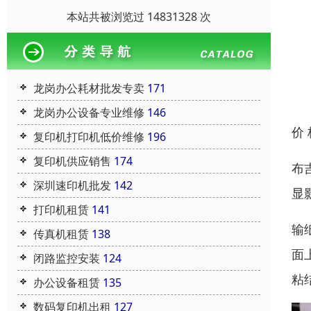
本站共被浏览过 14831328 次
龙岗办公耗材批发专卖
171
龙岗办公设备专业维修
146
价
复印机打印机低价维修
196
复印机供应销售
174
布
深圳速印机批发
142
显
打印机租赁
141
输
传真机租赁
138
面
闭路监控安装
124
粘
办公设备租赁
135
数码复印机出租
127