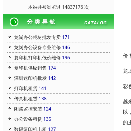
本站共被浏览过 14837176 次
龙岗办公耗材批发专卖
171
龙岗办公设备专业维修
146
价
复印机打印机低价维修
196
复印机供应销售
174
龙
深圳速印机批发
142
彩
打印机租赁
141
传真机租赁
138
越
闭路监控安装
124
以
办公设备租赁
135
的
数码复印机出租
127