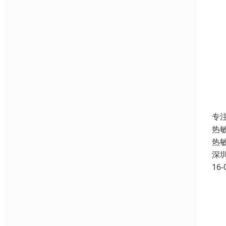
专
热
热
深
16-