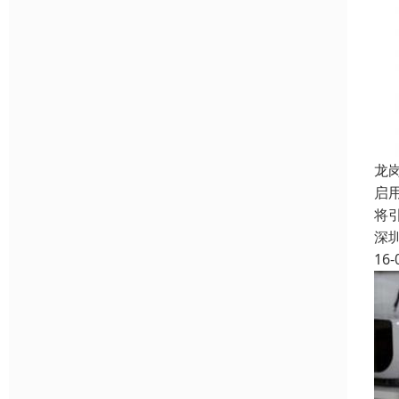
龙
启
将
深
16-