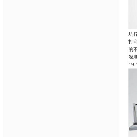
坑
打
的
深
19-