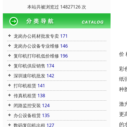
本站共被浏览过 14827126 次
龙岗办公耗材批发专卖
171
龙岗办公设备专业维修
146
价
复印机打印机低价维修
196
复印机供应销售
174
彩
深圳速印机批发
142
纸
打印机租赁
141
种
传真机租赁
138
激
闭路监控安装
124
更
办公设备租赁
135
的
数码复印机出租
127