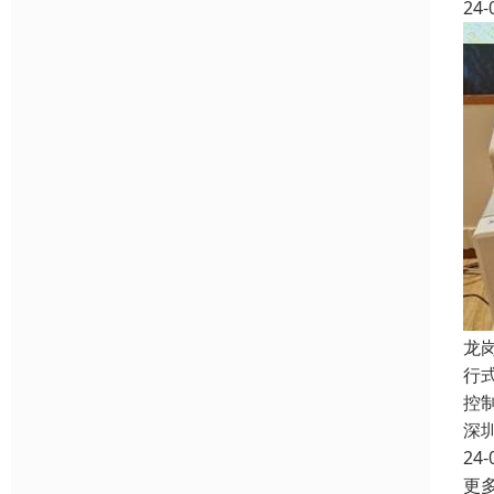
24-
龙
行
控
深
24-
更