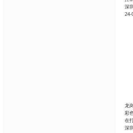
深
24-
龙
彩
在
深