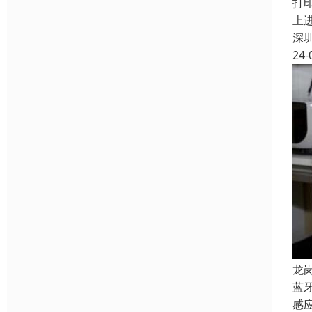
打
上
深
24-
龙
蓝
感