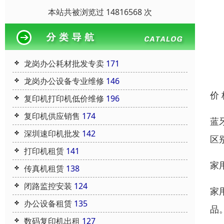
本站共被浏览过 14816568 次
龙岗办公耗材批发专卖
171
龙岗办公设备专业维修
146
价
复印机打印机低价维修
196
复印机供应销售
174
蓝
深圳速印机批发
142
区
打印机租赁
141
家
传真机租赁
138
闭路监控安装
124
家
办公设备租赁
135
品
数码复印机出租
127