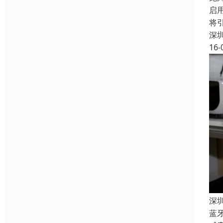
启
将
深
16-
深
蓝