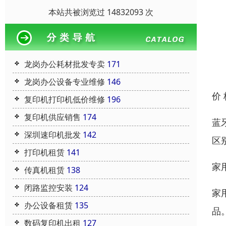
本站共被浏览过 14832093 次
龙岗办公耗材批发专卖
171
龙岗办公设备专业维修
146
价
复印机打印机低价维修
196
复印机供应销售
174
蓝
深圳速印机批发
142
区
打印机租赁
141
家
传真机租赁
138
闭路监控安装
124
家
办公设备租赁
135
品
数码复印机出租
127