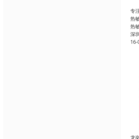
专
热
热
深
16-
龙