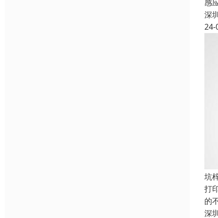
感
深
24-
坑
打
的
深