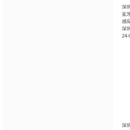
深
蓝
感
深
24-
深