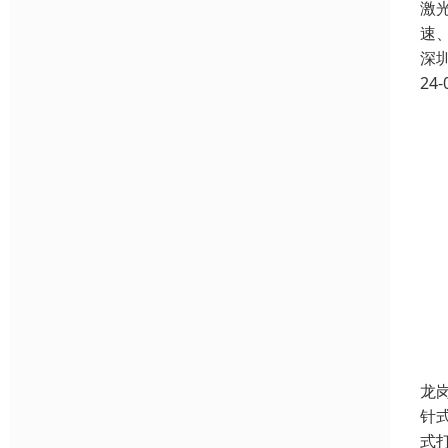
激
速
深
24-
龙
针
式