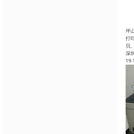
坪
打印
贝
深
19-