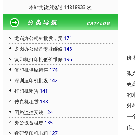
本站共被浏览过 14818933 次
龙岗办公耗材批发专卖
171
龙岗办公设备专业维修
146
价
复印机打印机低价维修
196
复印机供应销售
174
激
深圳速印机批发
142
更
打印机租赁
141
的
传真机租赁
138
射
闭路监控安装
124
一
办公设备租赁
135
作
数码复印机出租
127