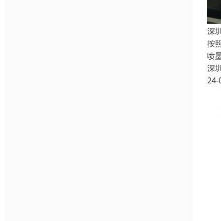
深
按
喷
深
24-