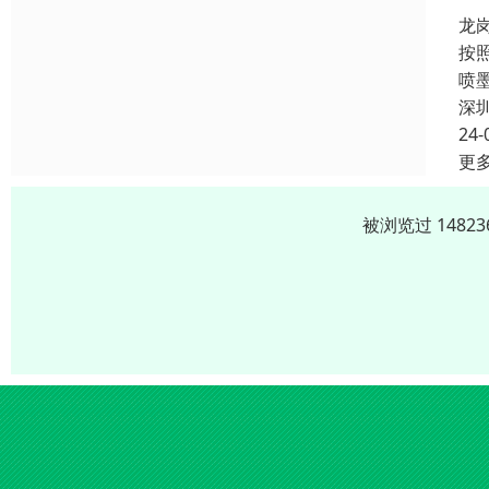
龙
按
喷
深
24-
更
被浏览过 1482