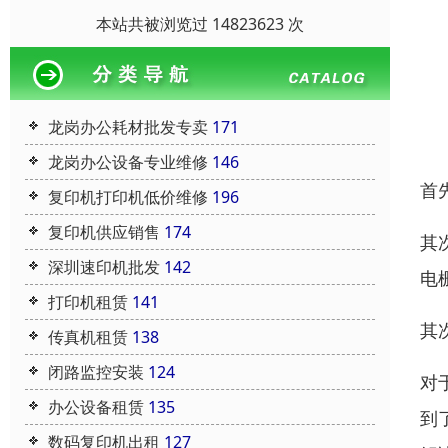
本站共被浏览过 14823623 次
龙岗办公耗材批发专卖
171
龙岗办公设备专业维修
146
首
复印机打印机低价维修
196
复印机供应销售
174
其
深圳速印机批发
142
电
打印机租赁
141
其
传真机租赁
138
闭路监控安装
124
对
办公设备租赁
135
到
数码复印机出租
127