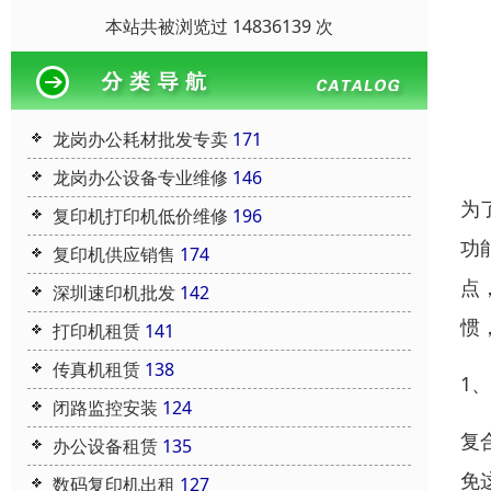
本站共被浏览过 14836139 次
龙岗办公耗材批发专卖
171
龙岗办公设备专业维修
146
为
复印机打印机低价维修
196
功
复印机供应销售
174
点
深圳速印机批发
142
惯
打印机租赁
141
传真机租赁
138
1
闭路监控安装
124
复
办公设备租赁
135
免
数码复印机出租
127