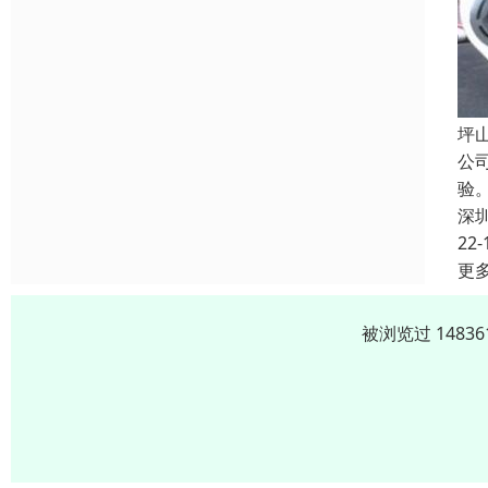
坪
公
验
深
22-
更
被浏览过 1483