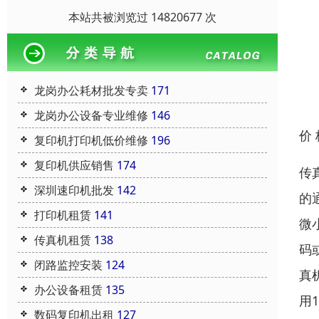
本站共被浏览过 14820677 次
龙岗办公耗材批发专卖
171
龙岗办公设备专业维修
146
价
复印机打印机低价维修
196
复印机供应销售
174
传
深圳速印机批发
142
的
打印机租赁
141
微
传真机租赁
138
码
闭路监控安装
124
真
办公设备租赁
135
用
数码复印机出租
127