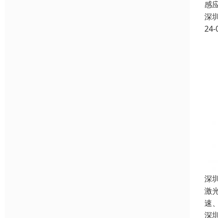
感
深
24-
深
激
速
深