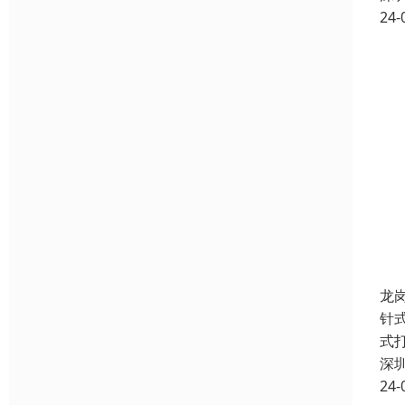
24-
龙
针
式
深
24-